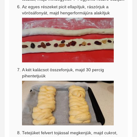
Az egyes részeket picit ellapítjuk, rászórjuk a
vörösáfonyát, majd hengerformájúra alakítjuk
A két kalácsot összefonjuk, majd 30 percig
pihentetjuük
Tetejüket felvert tojással megkenjük, majd cukrot,