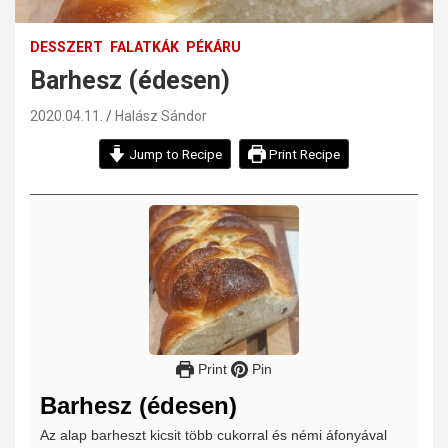
DESSZERT
FALATKÁK
PÉKÁRU
Barhesz (édesen)
2020.04.11.
Halász Sándor
Jump to Recipe
Print Recipe
Print
Pin
Barhesz (édesen)
Az alap barheszt kicsit több cukorral és némi áfonyával