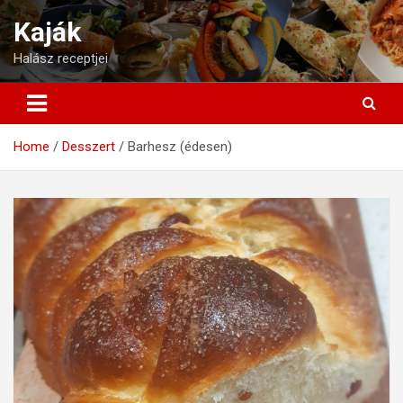
Skip
Kaják
to
content
Halász receptjei
Home
Desszert
Barhesz (édesen)