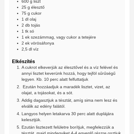
600
g
liszt
25
g
élesztő
75
g
cukor
1
dl
olaj
2
db
tojás
1
tk
só
1
ek
szezámmag, vagy cukor a tetejére
2
ek
vörösáfonya
2,5
dl
víz
Elkészítés
A cukrot elkeverjük az élesztővel és a víz felével és
annyi lisztet keverünk hozzá, hogy tejföl sűrűségű
legyen. Kb. 10 perc alatt felfuttatjuk
Ezután hozzáadjuk a maradék lisztet, vizet, az
olajat, a tojásokat, és a sót.
Addig dagasztjuk a tésztát, amíg sima nem lesz és
elválik az edény falától.
Langyos helyen letakarva 30 perc alatt duplájára
kelesztjük.
Ezután lisztezett felületre borítjuk, megfelezzük a
tésztát, majd mindegyiket 4-4 egyenlő részre osztjuk.