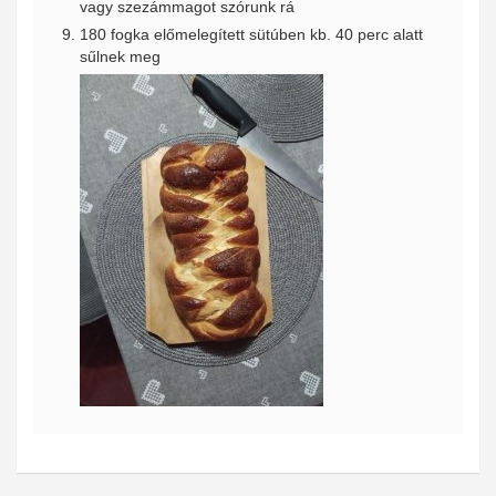
vagy szezámmagot szórunk rá
180 fogka előmelegített sütúben kb. 40 perc alatt
sűlnek meg