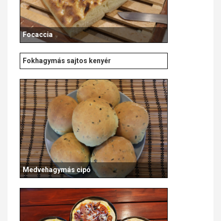
Focaccia
Fokhagymás sajtos kenyér
Medvehagymás cipó