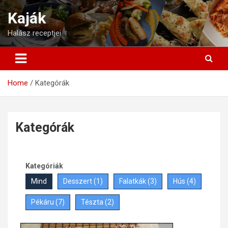
Kaják
Halász receptjei
Home
Kategórák
Kategórák
Kategóriák
Mind
Desszert (
1
)
Falatkák (
3
)
Hús (
4
)
Pékáru (
7
)
Tészta (
2
)