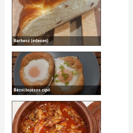
Barhesz (édesen)
Bécsi tojásos cipó