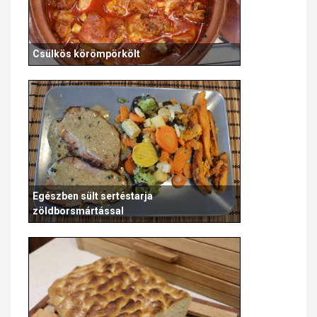
Csülkös körömpörkölt
Egészben sült sertéstarja
zöldborsmártással